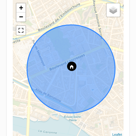
+
−
Leaflet