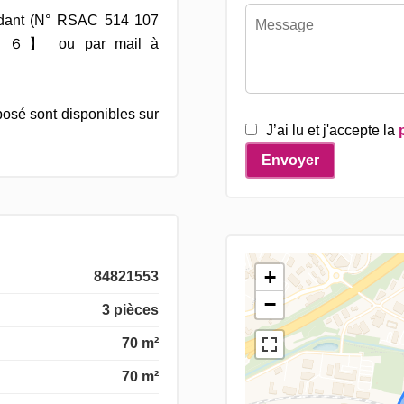
ndant (N° RSAC 514 107
ou par mail à
posé sont disponibles sur
J’ai lu et j'accepte la
Envoyer
+
84821553
−
3 pièces
70 m²
70 m²