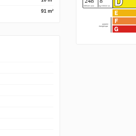
91 m²