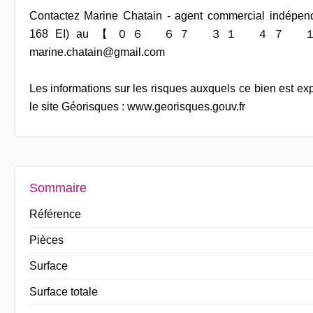
Contactez Marine Chatain - agent commercial indépe
168 EI) au 【 ０６ ６７ ３１ ４７ １６】 
marine.chatain@gmail.com
Les informations sur les risques auxquels ce bien est ex
le site Géorisques : www.georisques.gouv.fr
Sommaire
Référence
Pièces
Surface
Surface totale