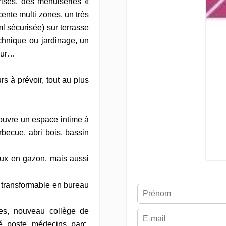
risés, des menuiseries «
cente multi zones, un très
l sécurisée) sur terrasse
echnique ou jardinage, un
eur…
rs à prévoir, tout au plus
couvre un espace intime à
arbecue, abri bois, bassin
eux en gazon, mais aussi
 transformable en bureau
es, nouveau collège de
, poste, médecins, parc,