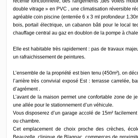
récente fonctionnelle, des rangements ,des volets moto
double vitrage » en PVC , une climatisation réversible ré
agréable coin piscine (enterrée 6 x 3 ml profondeur 1.30m
bois, portail électrique, un cabanon bâti pour le local t
chauffage central au gaz en doublon de la pompe à chal
Elle est habitable très rapidement : pas de travaux majeu
un rafraichissement de peintures.
L’ensemble de la propriété est bien tenu (450m²), on dé
l’arrière très convivial exposé Est : terrasse carrelée, b
d’agrément .
L’avant de la maison permet une confortable zone de j
une allée pour le stationnement d’un véhicule.
Vous disposerez d’un garage accolé de 15m² facilement
ou chambre.
Cet emplacement de choix proche des crèches, écol
Beauzelle, clinique de Blagnac, commerces de proximité