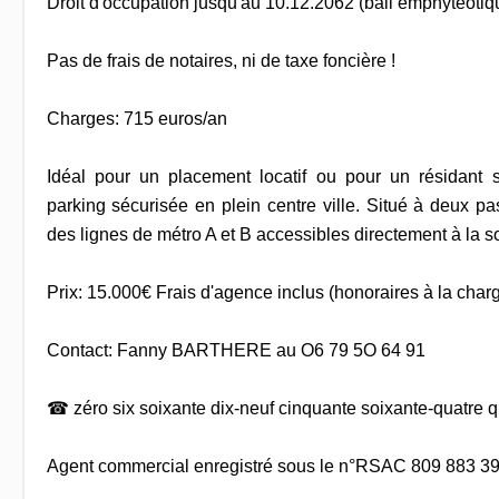
Droit d'occupation jusqu'au 10.12.2062 (bail emphytéotiq
Pas de frais de notaires, ni de taxe foncière !
Charges: 715 euros/an
Idéal pour un placement locatif ou pour un résidant 
parking sécurisée en plein centre ville. Situé à deux p
des lignes de métro A et B accessibles directement à la so
Prix: 15.000€ Frais d'agence inclus (honoraires à la char
Contact: Fanny BARTHERE au O6 79 5O 64 91
☎ zéro six soixante dix-neuf cinquante soixante-quatre q
Agent commercial enregistré sous le n°RSAC 809 883 39