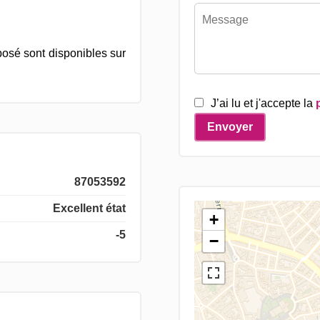
posé sont disponibles sur
J’ai lu et j'accepte la
Envoyer
87053592
Excellent état
+
-5
−