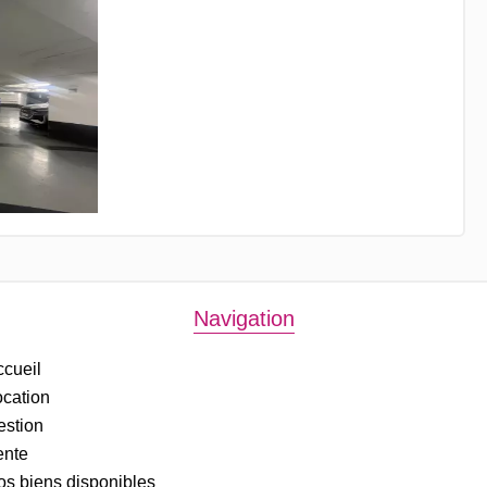
Navigation
cueil
cation
estion
ente
s biens disponibles