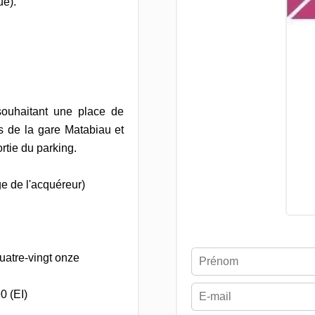
ue).
souhaitant une place de
as de la gare Matabiau et
rtie du parking.
ge de l'acquéreur)
uatre-vingt onze
0 (EI)