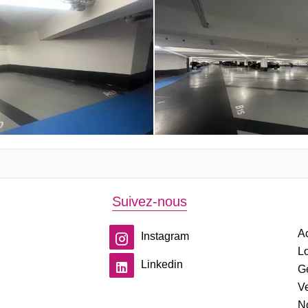
Suivez-nous
Ac
Instagram
Lo
Linkedin
G
V
No