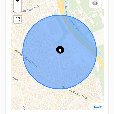
+
−
Leaflet