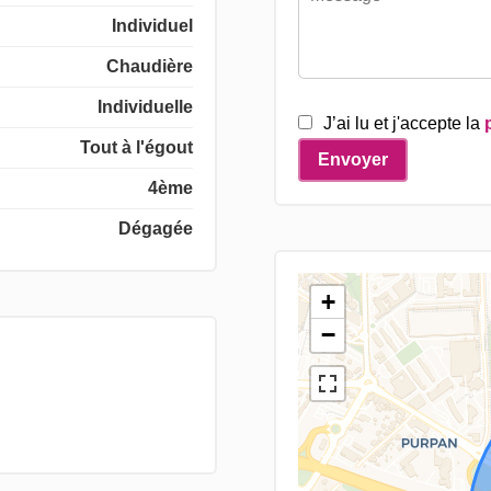
Individuel
Chaudière
Individuelle
J’ai lu et j'accepte la
Tout à l'égout
Envoyer
4ème
Dégagée
+
−