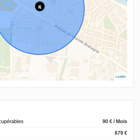
Leaflet
écupérables
90 € / Mois
679 €