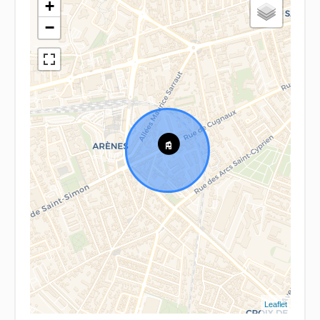
+
−
Leaflet