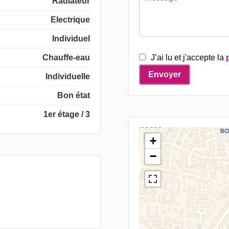
Radiateur
Electrique
Individuel
Chauffe-eau
J’ai lu et j'accepte la
Envoyer
Individuelle
Bon état
1er étage / 3
+
−