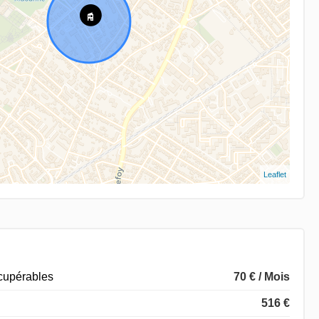
Leaflet
écupérables
70 € / Mois
516 €