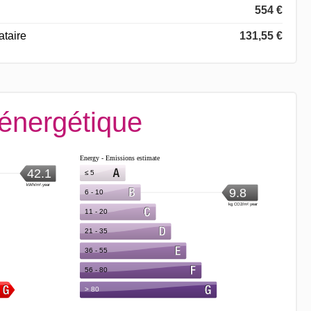
554 €
ataire
131,55 €
 énergétique