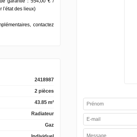
de garantie : 554,00 € /
l'état des lieux)
plémentaires, contactez
2418987
2 pièces
43.85 m²
Radiateur
Gaz
Individuel