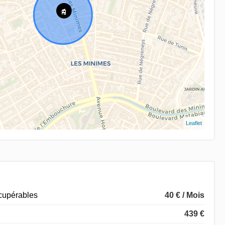
Leaflet
écupérables
40 € / Mois
439 €