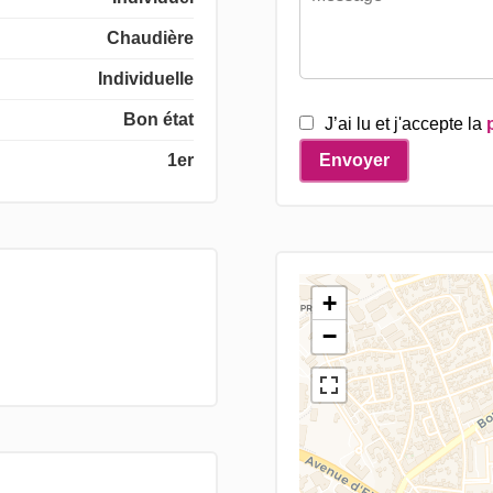
Chaudière
Individuelle
Bon état
J’ai lu et j'accepte la
1er
Envoyer
+
−