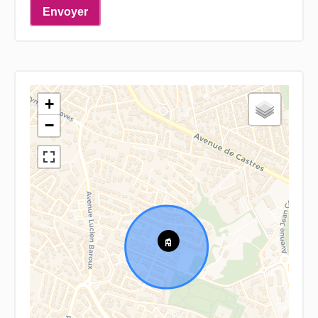
Envoyer
+
−