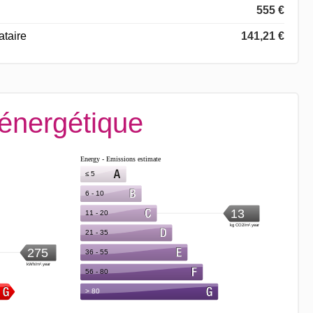
555 €
ataire
141,21 €
 énergétique