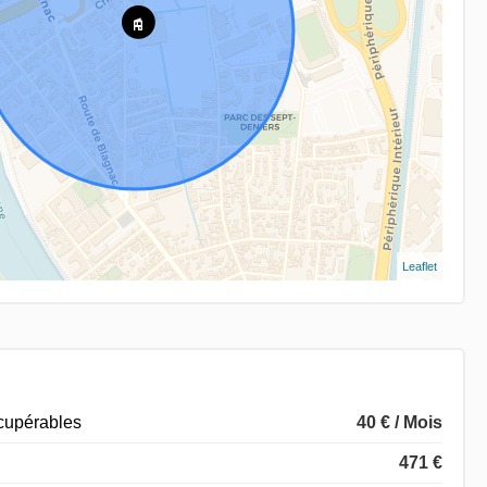
Leaflet
écupérables
40 € / Mois
471 €