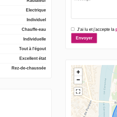
Radiateur
Electrique
Individuel
Chauffe-eau
J’ai lu et j'accepte la
Envoyer
Individuelle
Tout à l'égout
Excellent état
Rez-de-chaussée
+
−