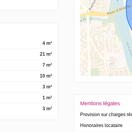
4 m²
21 m²
7 m²
10 m²
3 m²
1 m²
Mentions légales
3 m²
Provision sur charges r
Honoraires locataire