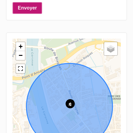
Envoyer
+
−