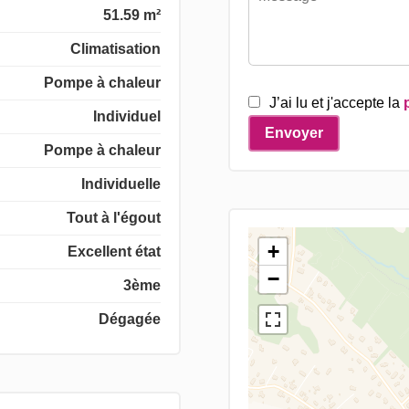
51.59 m²
Climatisation
Pompe à chaleur
J’ai lu et j'accepte la
Individuel
Envoyer
Pompe à chaleur
Individuelle
Tout à l'égout
+
Excellent état
−
3ème
Dégagée