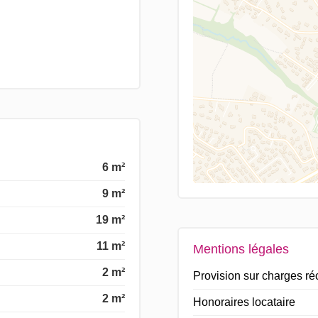
6 m²
9 m²
19 m²
11 m²
Mentions légales
2 m²
Provision sur charges r
2 m²
Honoraires locataire