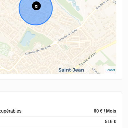
Leaflet
écupérables
60 € / Mois
516 €