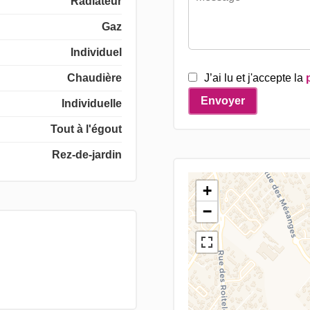
Radiateur
Gaz
Individuel
Chaudière
J’ai lu et j'accepte la
Envoyer
Individuelle
Tout à l'égout
Rez-de-jardin
+
−