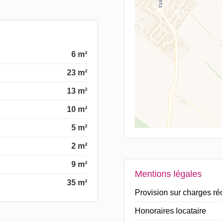
6 m²
23 m²
13 m²
10 m²
5 m²
2 m²
9 m²
Mentions légales
35 m²
Provision sur charges r
Honoraires locataire