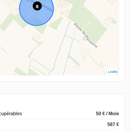
Leaflet
écupérables
50 € / Mois
587 €