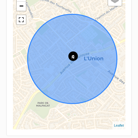
−
Leaflet